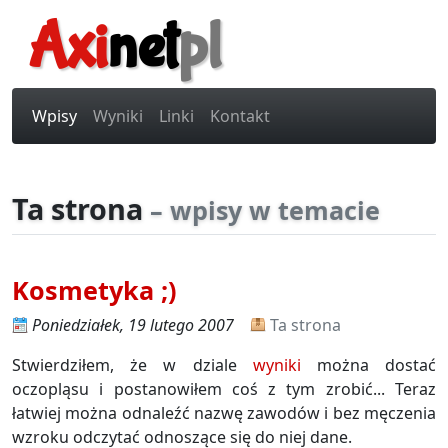
Axi
net
pl
Wpisy
Wyniki
Linki
Kontakt
Ta strona
– wpisy w temacie
Kosmetyka ;)
Poniedziałek, 19 lutego 2007
Ta strona
Stwierdziłem, że w dziale
wyniki
można dostać
oczopląsu i postanowiłem coś z tym zrobić... Teraz
łatwiej można odnaleźć nazwę zawodów i bez męczenia
wzroku odczytać odnoszące się do niej dane.